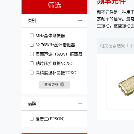
频率元件
筛选
频率元件是一种用
定频率的信号。最
类别
生振动。这些振动
MHz晶体谐振器
32.768kHz晶体谐振器
相关搜索结果 1 个
表面声波（SAW）振荡器
贴片压控晶振VCXO
高精度温补晶振TCXO
查看更多
品牌
爱普生(EPSON)