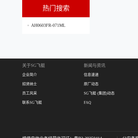
热门搜索
AH0603FR-071ML
关于SG飞艇
新闻与资讯
企业简介
信息速递
招贤纳士
原厂动态
员工风采
SG飞艇·(集团)动态
联系SG飞艇
FAQ