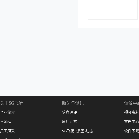
关于SG飞艇
新闻与资讯
资源中
企业简介
信息速递
视频资料
招贤纳士
原厂动态
文档中心
员工风采
SG飞艇·(集团)动态
软件下载