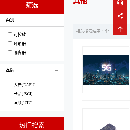
其他
筛选
类别
相关搜索结果 4 个
可控硅
环形器
隔离器
品牌
大普(DAPU)
长晶(JSCJ)
友顺(UTC)
热门搜索