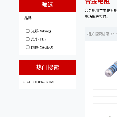
合金电阻
筛选
合金电阻主要是对
高功率等特性。
品牌
光颉(Viking)
相关搜索结果 3 个
风华(FH)
国巨(YAGEO)
热门搜索
AH0603FR-071ML