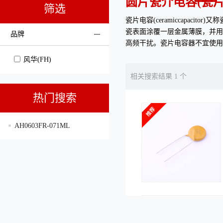
圆片瓷介电容(瓷片
筛选
瓷片电容(ceramiccapa
瓷表面涂覆一层金属薄膜，并用
品牌
高频干扰。瓷片电容器不宜使用
风华(FH)
相关搜索结果 1 个
热门搜索
AH0603FR-071ML