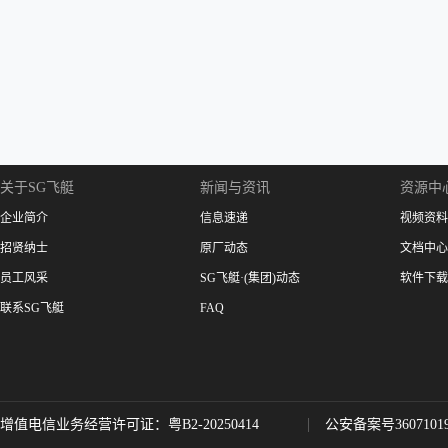
关于SG飞艇
新闻与资讯
资源中
企业简介
信息速递
视频资料
招贤纳士
原厂动态
文档中心
员工风采
SG飞艇·(集团)动态
软件下载
联系SG飞艇
FAQ
增值电信业务经营许可证：粤B2-20250414
公安备案号36071019