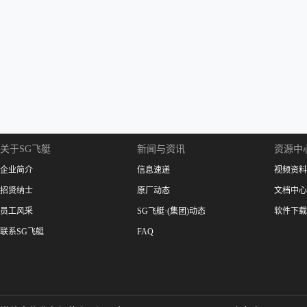
关于SG飞艇
新闻与资讯
资源中
企业简介
信息速递
视频资料
招贤纳士
原厂动态
文档中心
员工风采
SG飞艇·(集团)动态
软件下载
联系SG飞艇
FAQ