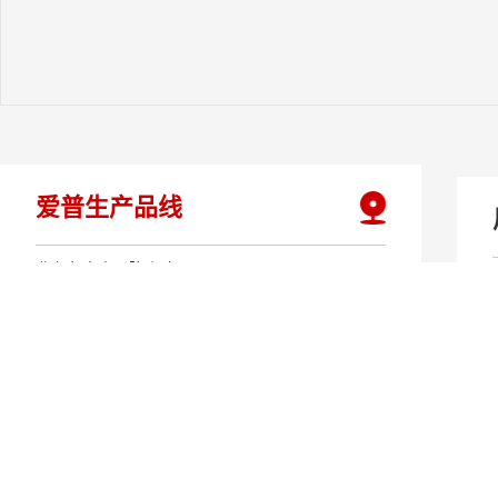
爱普生产品线
业务负责人：陈小建
直线：www.sgfeiting.com
邮箱：www.sgfeiting.com
主要产品：
石英晶体谐振器(XTAL)，石英晶体振荡器
(SPXO)，高精度温补晶振（TCXO），实时时钟模
块(RTC)，角速度传感器(GYRO)，惯性导航模块
(IMU)，LCDC显示器控制器，单片机等。