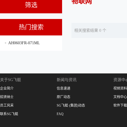
物联网
筛选
热门搜索
相关搜索结果 0 个
AH0603FR-071ML
关于SG飞艇
新闻与资讯
资源中
企业简介
信息速递
视频资料
招贤纳士
原厂动态
文档中心
员工风采
SG飞艇·(集团)动态
软件下载
联系SG飞艇
FAQ