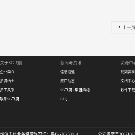
上一
关于SG飞艇
新闻与资讯
资源中
企业简介
信息速递
视频资料
招贤纳士
原厂动态
文档中心
员工风采
SG飞艇·(集团)动态
软件下载
联系SG飞艇
FAQ
增值电信业务经营许可证：粤B2-20250414
公安备案号36071019