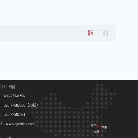
系SG飞艇
400-775-8258
025-77582580（10线）
025-77582581
il：www.sgfeiting.com