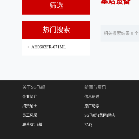
基站设备
筛选
热门搜索
相关搜索结果 0 个
AH0603FR-071ML
关于SG飞艇
新闻与资讯
企业简介
信息速递
招贤纳士
原厂动态
员工风采
SG飞艇·(集团)动态
联系SG飞艇
FAQ