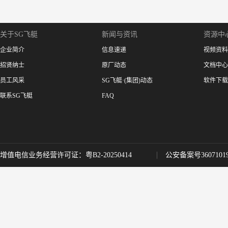
关于SG飞艇
新闻与资讯
资源中
企业简介
信息速递
视频资料
招贤纳士
原厂动态
文档中心
员工风采
SG飞艇·(集团)动态
软件下载
联系SG飞艇
FAQ
增值电信业务经营许可证：粤B2-20250414
公安备案号36071019