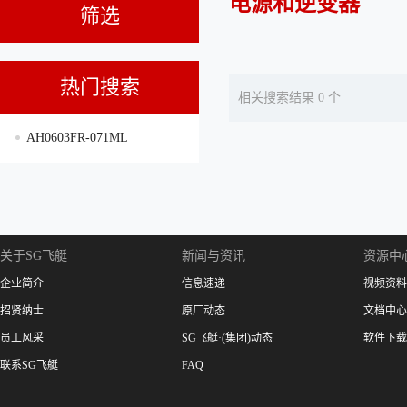
电源和逆变器
筛选
热门搜索
相关搜索结果 0 个
AH0603FR-071ML
关于SG飞艇
新闻与资讯
资源中
企业简介
信息速递
视频资料
招贤纳士
原厂动态
文档中心
员工风采
SG飞艇·(集团)动态
软件下载
联系SG飞艇
FAQ