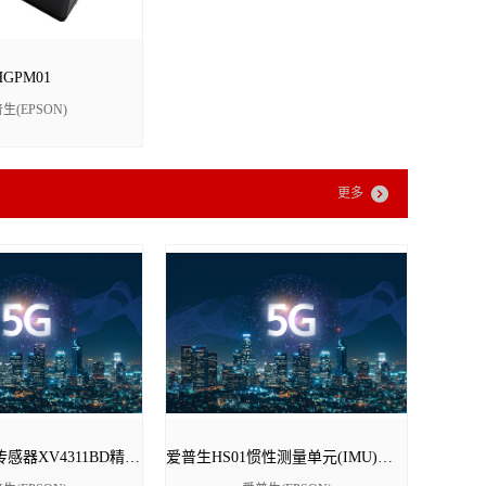
HGPM01
生(EPSON)
更多
爱普生陀螺仪传感器XV4311BD精准的单轴数字输出，满足高要求数据场景
爱普生HS01惯性测量单元(IMU)规格资料/样品申请/订货价格