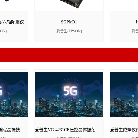
)/六轴陀螺仪
SGPM01
ON)
爱普生(EPSON)
爱普
爱普生SG-8200CG可编程晶振技术特点/应用场景/优势分析 - Epson代理商
爱普生VG-4231CE压控晶体振荡器VG-4231CE 24.576M PSC-M/Q3614CE000023中文资料- EPSON晶振代理