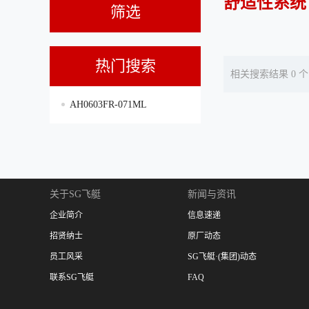
舒适性系统
筛选
热门搜索
相关搜索结果 0 个
AH0603FR-071ML
关于SG飞艇
新闻与资讯
企业简介
信息速递
招贤纳士
原厂动态
员工风采
SG飞艇·(集团)动态
联系SG飞艇
FAQ