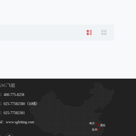
系SG飞艇
400-775-8258
025-77582580（10线）
025-77582581
il：www.sgfeiting.com