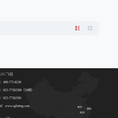
系SG飞艇
400-775-8258
025-77582580（10线）
025-77582581
il：www.sgfeiting.com