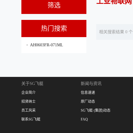
工业物联网
筛选
热门搜索
相关搜索结果 0 个
AH0603FR-071ML
关于SG飞艇
新闻与资讯
企业简介
信息速递
招贤纳士
原厂动态
员工风采
SG飞艇·(集团)动态
联系SG飞艇
FAQ